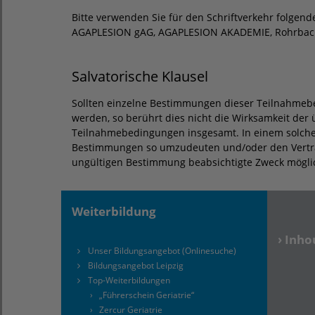
Bitte verwenden Sie für den Schriftverkehr folgend
AGAPLESION gAG, AGAPLESION AKADEMIE, Rohrbache
Salvatorische Klausel
Sollten einzelne Bestimmungen dieser Teilnahme
werden, so berührt dies nicht die Wirksamkeit de
Teilnahmebedingungen insgesamt. In einem solchen
Bestimmungen so umzudeuten und/oder den Vertrag
ungültigen Bestimmung beabsichtigte Zweck möglich
Weiterbildung
› Inh
Unser Bildungsangebot (Onlinesuche)
Bildungsangebot Leipzig
Top-Weiterbildungen
›
„Führerschein Geriatrie“
›
Zercur Geriatrie