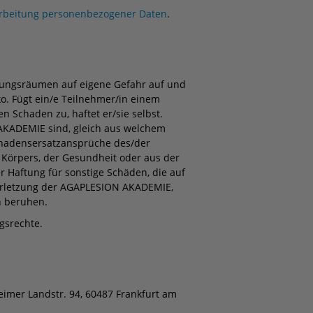
arbeitung personenbezogener Daten
.
ltungsräumen auf eigene Gefahr auf und
o. Fügt ein/e Teilnehmer/in einem
Schaden zu, haftet er/sie selbst.
KADEMIE sind, gleich aus welchem
Schadensersatzansprüche des/der
 Körpers, der Gesundheit oder aus der
er Haftung für sonstige Schäden, die auf
tverletzung der AGAPLESION AKADEMIE,
en beruhen.
gsrechte.
eimer Landstr. 94, 60487 Frankfurt am