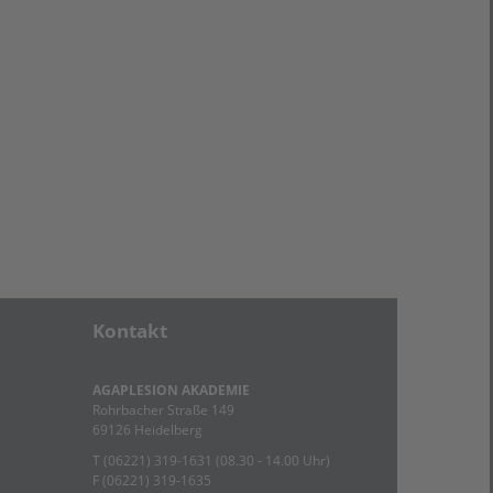
Kontakt
AGAPLESION AKADEMIE
Rohrbacher Straße 149
69126 Heidelberg
T (06221) 319-1631
(08.30 - 14.00 Uhr)
F (06221) 319-1635