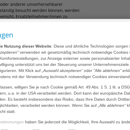
 oder anderer unvorhersehbarer
llständig besucht werden können, werden
bemüht, Ersatzteilnehmer/innen zu
orheriger Rücksprache kann auch die von
ine/n geeignete/n Ersatzteilnehmer/in
ngen
die Nutzung dieser Website
. Diese und ähnliche Technologien sorgen 
ie Akademie
kzeptieren"
verwenden wir gesetzmäßig technisch notwendige Cookies 
 Komforteinstellungen, zur Anzeige externer sowie personalisierter Inh
r Beschreibung des Seminars.
nwilligung unterstützt uns bei der Steuerung unserer Unternehmensziele
luss sind nur zulässig, wenn sie den
figurieren. Mit Klick auf
„Auswahl akzeptieren
“ oder
"Alle ablehnen"
erkl
ächtigen. Die AGAPLESION AKADEMIE
tens mit der Verwendung technisch notwendiger Cookies einverstand
ertretendem Grund Ersatzreferent/innen
assen, willigen Sie je nach Cookie gemäß Art. 49 Abs. 1 S. 1 lit. a DS
ich zu verschieben. Wird die
dern, u.a. in der USA verarbeitet werden. Dort kann der europäische Da
tung nicht erreicht oder fällt der/die
den. Es besteht insbesondere das Risiko, dass Ihre Daten durch Dritt
ADEMIE vom Vertrag zurücktreten. In
ichkeiten, verarbeitet werden können. Wenn Sie auf
„Alle ablehnen“
kl
lich informiert. Wird das Seminar
cht statt.
kerstattet. Weitergehende Ansprüche an
es gilt auch dann, wenn dem/der
estimmungen
haben Sie jederzeit die Möglichkeit, Ihre Auswahl zu änd
l durch Buchung einer Unterkunft,