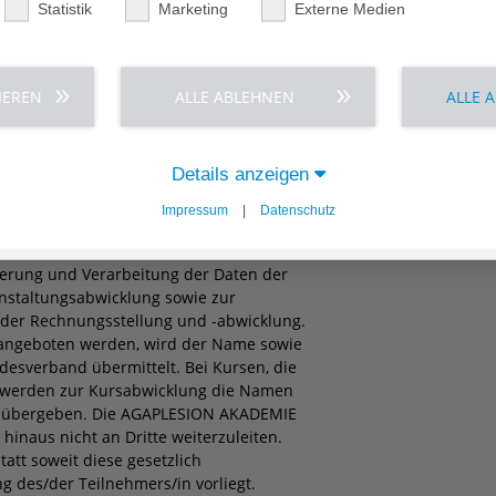
Statistik
Marketing
Externe Medien
IEREN
ALLE ABLEHNEN
ALLE 
t Einverständnis der AGAPLESION
 werden.
Details anzeigen
Impressum
|
Datenschutz
ON AKADEMIE im automatisierten
herung und Verarbeitung der Daten der
nstaltungsabwicklung sowie zur
der Rechnungsstellung und -abwicklung.
 angeboten werden, wird der Name sowie
esverband übermittelt. Bei Kursen, die
n, werden zur Kursabwicklung die Namen
r übergeben. Die AGAPLESION AKADEMIE
hinaus nicht an Dritte weiterzuleiten.
att soweit diese gesetzlich
ng des/der Teilnehmers/in vorliegt.