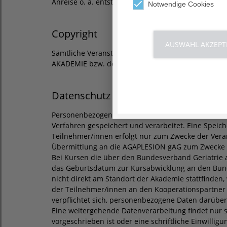
Anreise o. ä. entstanden sind.
Notwendige Cookies
Copyright
AUSWAHL AKZEPT
Sämtliche Veranstaltungsunterlagen dürfen nur mi
AKADEMIE bzw. der Referenten/innen vervielfältigt
Datenschutz
Personenbezogene Daten werden in der AGAPLESI
Verfahren gespeichert und verarbeitet. Eine Speic
Teilnehmer/innen erfolgt nur zum Zwecke der Vera
Übermittlung an die AGAPLESION gAG zum Zwecke 
Bei Kursen die über den Bundesverband Geriatrie
das Geburtsdatum zur Kursabwicklung an den Bund
nicht direkt am Standort der Akademie stattfinde
der Teilnehmer/innen an den Kooperationspartne
verpflichtet sich, personenbezogene Daten darüber 
Eine weitergehende Datenverarbeitung findet nur st
vorgeschrieben ist oder eine schriftliche Einwilligu