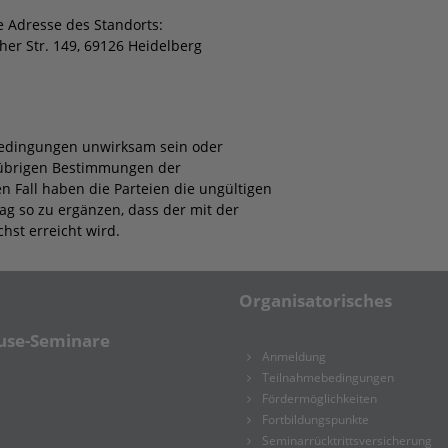
e Adresse des Standorts:
r Str. 149, 69126 Heidelberg
bedingungen unwirksam sein oder
r übrigen Bestimmungen der
 Fall haben die Parteien die ungültigen
 so zu ergänzen, dass der mit der
st erreicht wird.
Organisatorisches
ouse-Seminare
Anmeldung
Teilnahmebedingungen
Fördermöglichkeiten
Fortbildungspunkte
Seminarrücktrittsversicherung