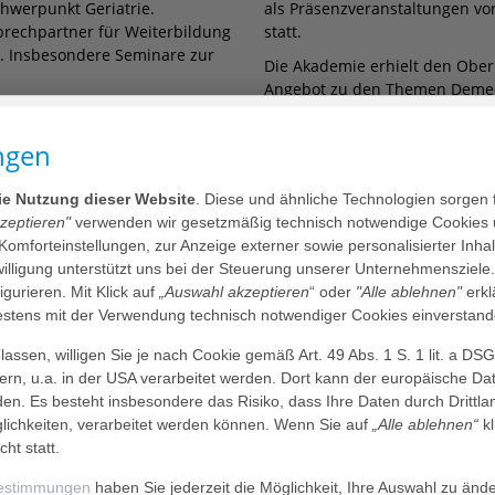
chwerpunkt Geriatrie.
als Präsenz­veran­staltungen 
sprechpartner für Weiterbildung
statt.
. Insbesondere Seminare zur
Die Akademie erhielt den Oberi
Angebot zu den Themen Demen
­haus Heidel­berg –
International Training Center 
n Bundes­ministeriums für
Sternen Premium ausgezeichne
ngen
ür Arbeit, Gesund­heit und
Kontakt und Lage ›
gründet. 2025 feiert die
die Nutzung dieser Website
. Diese und ähnliche Technologien sorgen 
.
kzeptieren"
verwenden wir gesetzmäßig technisch notwendige Cookies 
utkrankenhaus und der
 Komforteinstellungen, zur Anzeige externer sowie personalisierter Inh
Krankenhaus ist für die
nwilligung unterstützt uns bei der Steuerung unserer Unternehmensziele
n großem Wert: Profis aller im
figurieren. Mit Klick auf
„Auswahl akzeptieren
“ oder
"Alle ablehnen"
erkl
 (akademisches) Wissen und
tens mit der Verwendung technisch notwendiger Cookies einverstand
gieren sich in der AGAPLESION
und Experten.
assen, willigen Sie je nach Cookie gemäß Art. 49 Abs. 1 S. 1 lit. a DS
dern, u.a. in der USA verarbeitet werden. Dort kann der europäische Da
den. Es besteht insbesondere das Risiko, dass Ihre Daten durch Dritt
ichkeiten, verarbeitet werden können. Wenn Sie auf
„Alle ablehnen“
kl
konzepte entwickelt wurden,
Aus den Anfängen mit sieben F
cht statt.
che Schulungen aller
ersten Jahr, unter anderem dem 
enhaus bis zur Altenhilfe.
nären Basis­kurs Geriatrie“ (e
estimmungen
haben Sie jederzeit die Möglichkeit, Ihre Auswahl zu änd