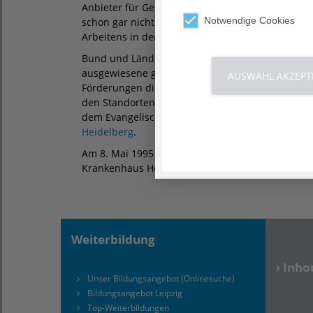
Anbieter für Geriatrische Fortbildungen gab es z
Notwendige Cookies
schon gar nicht mit dem besonderen Blick für die
Arbeitens in der Geriatrie.
Bund und Länder schafften dafür 1995 an drei St
ausgewiesene geriatrische Kompetenz und Erfahr
AUSWAHL AKZEPT
Förderungen die Voraussetzung für den Aufbau
den Standorten gehörte, neben dem Albertinen
dem Evangelischen Geriatriezentrum in Berlin, 
Heidelberg
.
Am 8. Mai 1995 nahm die „Akademie für Fort- u
Krankenhaus Heidelberg – Geriatrisches Zentrum“
Weiterbildung
› Inh
Unser Bildungsangebot (Onlinesuche)
Bildungsangebot Leipzig
Top-Weiterbildungen