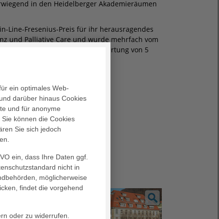
vorwiegend in den Heidelberger Akademie­räumen
n-Line-Fresenius-Preis für ihr heraus­ragendes
z und Palliative Care und wurde mehrfach vom
Rating® (ITCR) mit der Höchst­bewertung von 5
t.
für ein optimales Web-
und darüber hinaus Cookies
alte und für anonyme
. Sie können die Cookies
ären Sie sich jedoch
en.
GVO ein, dass Ihre Daten ggf.
tenschutzstandard nicht in
landbehörden, möglicherweise
icken, findet die vorgehend
ort­bildungen im
„Inter­diszipli­
inem Seminar mit
ern oder zu widerrufen.