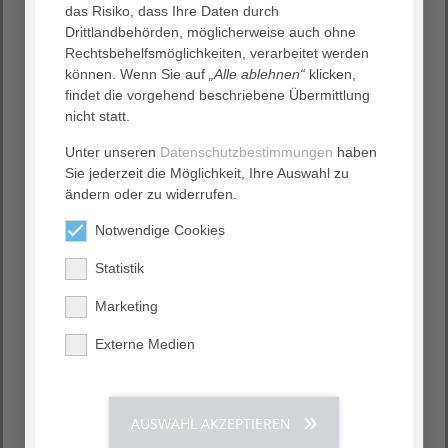
das Risiko, dass Ihre Daten durch
Facharzt für Innere Medizin,
Drittlandbehörden, möglicherweise auch ohne
Diabetologe DDG, Zusatz­bezeich­nung
Rechtsbehelfsmöglichkeiten, verarbeitet werden
Klinische Geriatrie, Schwerpunkte
können. Wenn Sie auf
„Alle ablehnen“
klicken,
Diabetologie, chro­ni­sche Wunden,
findet die vorgehend beschriebene Übermittlung
Bewegung und Ernährung, Chefarzt
nicht statt.
Diabetologie Geriatrie AGAPLESION
DIAKONIKLINIKUM HAMBURG
Unter unseren
Datenschutzbestimmungen
haben
Sie jederzeit die Möglichkeit, Ihre Auswahl zu
Christian Werner
ändern oder zu widerrufen.
Sportwissenschaftler (M. A.),
Notwendige Cookies
Schwerpunkte: Körperliches Train­­ing
bei Demenz, Geriatrische
Statistik
Rehabilitation/Assessment, Evalua­tion
Marketing
von intelligenten Assistenzsystemen.
Wiss. Mitarbeiter, AGAPLESION
Externe Medien
BETHANIEN KRANKENHAUS
HEIDELBERG
Beate Wolf
AUSWAHL AKZEPTIEREN