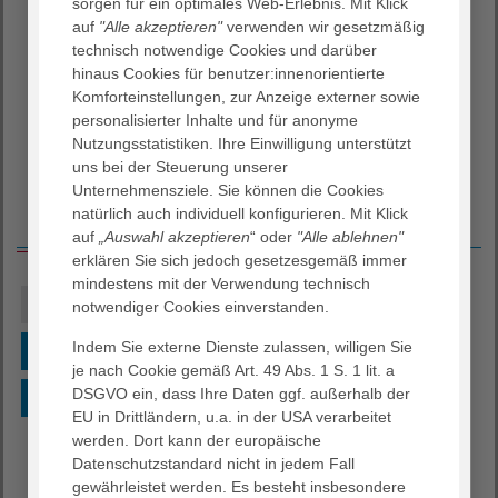
Unsere Lehrkräfte kommen aus den Bereichen Medizin,
sorgen für ein optimales Web-Erlebnis. Mit Klick
Pflege, Therapie und Kommunikation. Sie gestalten die
auf
"Alle akzeptieren"
verwenden wir gesetzmäßig
Seminare in überschaubaren Gruppen interaktiv und
technisch notwendige Cookies und darüber
verbinden konsequent Theorie mit Praxis.
hinaus Cookies für benutzer:innenorientierte
Komforteinstellungen, zur Anzeige externer sowie
Informationen über Qualifikationen und
personalisierter Inhalte und für anonyme
Tätigkeitsschwerpunkte unserer Referent/innen erhalten
Nutzungsstatistiken. Ihre Einwilligung unterstützt
Sie durch Anklicken des Namens.
uns bei der Steuerung unserer
Unternehmensziele. Sie können die Cookies
natürlich auch individuell konfigurieren. Mit Klick
Übersicht
auf
„Auswahl akzeptieren
“ oder
"Alle ablehnen"
erklären Sie sich jedoch gesetzesgemäß immer
mindestens mit der Verwendung technisch
A
B
C
D
E
F
G
H
I
notwendiger Cookies einverstanden.
Indem Sie externe Dienste zulassen, willigen Sie
J
K
L
M
N
O
P
Q
R
je nach Cookie gemäß Art. 49 Abs. 1 S. 1 lit. a
DSGVO ein, dass Ihre Daten ggf. außerhalb der
S
T
U
V
W
X
Y
Z
EU in Drittländern, u.a. in der USA verarbeitet
werden. Dort kann der europäische
Datenschutzstandard nicht in jedem Fall
Dr. Jürgen Wernecke
gewährleistet werden. Es besteht insbesondere