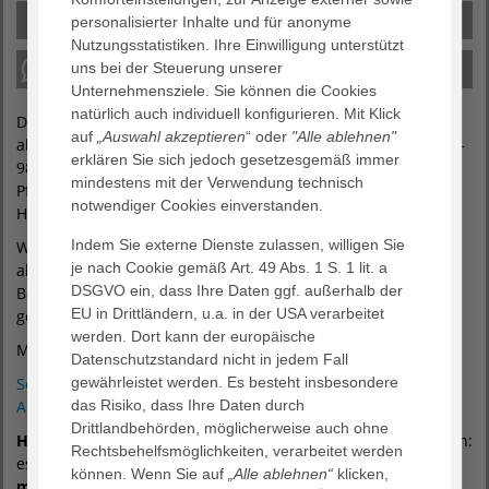
personalisierter Inhalte und für anonyme
Nutzungsstatistiken. Ihre Einwilligung unterstützt
uns bei der Steuerung unserer
Unternehmensziele. Sie können die Cookies
natürlich auch individuell konfigurieren. Mit Klick
Der „Führerschein Geriatrie“ entspricht der
auf
„Auswahl akzeptieren
“ oder
"Alle ablehnen"
abrechnungsrelevanten Qualifikation nach OPS 8-550 bzw. 8-
erklären Sie sich jedoch gesetzesgemäß immer
98a und ist gleichzeitig die Basis für die Fachweiterbildung
mindestens mit der Verwendung technisch
®
Pflege Zercur Geriatrie
, die wir künftig komplett aus einer
notwendiger Cookies einverstanden.
Hand anbieten wollen.
Indem Sie externe Dienste zulassen, willigen Sie
Wenn Sie die 180 Stunden an der AGAPLESION AKADEMIE
je nach Cookie gemäß Art. 49 Abs. 1 S. 1 lit. a
absolviert haben, erhalten Sie automatisch eine
DSGVO ein, dass Ihre Daten ggf. außerhalb der
Bescheinigung über die erfolgreiche Teilnahme an der
EU in Drittländern, u.a. in der USA verarbeitet
geriatrischen Zusatzqualifikation nach OPS 8-550 bzw. 8-98a.
werden. Dort kann der europäische
Melden Sie sich gleich heute für den Führerschein an:
Datenschutzstandard nicht in jedem Fall
gewährleistet werden. Es besteht insbesondere
Seminarflyer 2017 und 2018 – inkl. Termine ›
das Risiko, dass Ihre Daten durch
Anmeldeformular ›
Drittlandbehörden, möglicherweise auch ohne
Hinweis:
Falls Sie den Basislehrgang bereits absolviert haben:
Rechtsbehelfsmöglichkeiten, verarbeitet werden
es sind noch wenige Plätze für den
„Führerschein Geriatrie“
können. Wenn Sie auf
„Alle ablehnen“
klicken,
mit Starttermin am 04.12.2017
frei.