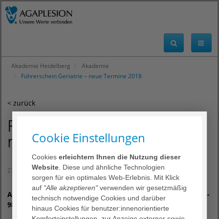
Akademie Heidelberg
Akademie
Führerschein Geriatrie – neue Termine 2018
< zurück
Führerschein Geriatrie –
Cookie Einstellungen
neue Termine 2018
Cookies
erleichtern Ihnen die Nutzung dieser
Website
. Diese und ähnliche Technologien
27. Juli 2017
sorgen für ein optimales Web-Erlebnis. Mit Klick
auf
"Alle akzeptieren"
verwenden wir gesetzmäßig
Abrechnungsrelevante Qualifikation nach OPS 8-550 bzw. 8-
technisch notwendige Cookies und darüber
98a
hinaus Cookies für benutzer:innenorientierte
Komforteinstellungen, zur Anzeige externer sowie